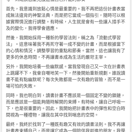
首先，我意識到放鬆心情是最重要的。我不再把這份計畫表當
成無法違背的神聖法典，而是把它當成一個指引，隨時可以根
據實際情況進行調整。有時候，人生就是會有一些讓人措手不
及的變化，我得學會適應。
然後，我開始採用一種新的學習法則，稱之為「流動式學習
法」。這意味著我不再死守著一成不變的計畫，而是根據當下
的心情和情況，調整學習的重點和節奏。當然，這也讓我有了
更多的休息時間，不再讓書本成為生活的嚴苛主宰。
另外，我開始培養一些幽默感。當我發現自己又一次在計畫表
上跳躍不下，我會自嘲地笑一下，然後開始重新規劃。誰說讀
書不能有點幽默呢？每次失敗都是一次有趣的冒險，而不是一
場可怕的失敗。
同時，我也明白到，讀書計畫不應該是一個固定不變的鎖鏈，
而是應該是一個能夠隨時解開的束縛。有時候，讓自己呼吸一
下，也是很重要的。因此，我開始把計畫表中的彈性和空白時
間視為一種禮物，讓我在其中找到喘息的空間。
最終，我終於找到了一種既有趣又有效的讀書法則。我不再讓
計畫表束縛自己，而是讓它成為一個陪伴我前進的朋友。我學