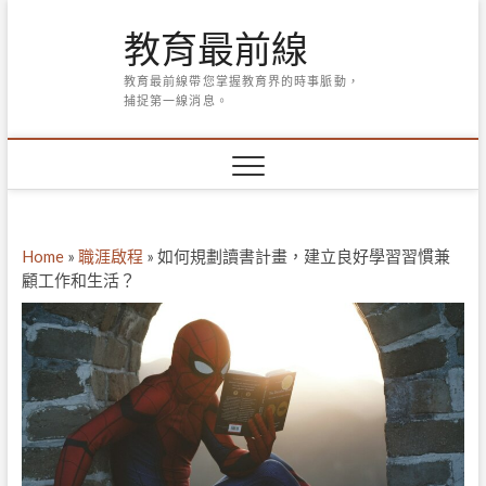
Skip
教育最前線
to
content
教育最前線帶您掌握教育界的時事脈動，
捕捉第一線消息。
Home
»
職涯啟程
»
如何規劃讀書計畫，建立良好學習習慣兼
顧工作和生活？