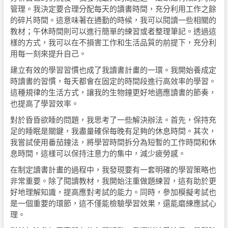
管理。我決定要合理分配每天的讀書時間，充分利用工作之餘
的碎片時間。這意味著在通勤的時候，我可以閱讀一些相關的
教材；午休時間則可以進行簡單的練習或者整理筆記。透過這
樣的方式，我可以在不損害工作和生活品質的前提下，充分利
用每一刻來提升自己。
建立有效的學習習慣也成了我讀書計畫的一環。我開始養成定
時讀書的習慣，每天都會在固定的時間段進行高效率的學習。
這種規律的生活方式，讓我的生物鐘更好地適應讀書的節奏，
也提高了學習效率。
對於昏昏欲睡的問題，我思考了一些解決辦法。首先，保持充
足的睡眠是關鍵，我盡量確保每晚有足夠的休息時間。其次，
我嘗試使用番茄鐘法，將學習時間拆分為短暫的工作時間和休
息時間，這樣可以保持注意力的集中，減少疲勞感。
在制定讀書計畫的過程中，我發現要有一套明確的學習策略也
非常重要。除了閱讀教材，我開始注重做題練習，這有助於更
好地理解知識，提高應對考試的能力。同時，參加模擬考試也
是一個重要的環節，這不僅能檢驗學習效果，還能磨練應試心
理。