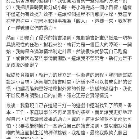
訂定讀書法則的過程中，我也開始嘗試一些有趣的方法。例
如，我把讀書時間拆分成小時，每小時完成一個小目標，這樣
不僅能夠有效提升效率，還讓整個過程不再那麼枯燥。我甚至
在學習途中，把書本和瑣事視為「敵人」，這樣一來，我就有
了一種戰勝它們的動力。
然而，即便有了優秀的讀書法則，規劃讀書計畫仍然是一項極
具挑戰性的任務。對我來說，執行力是一個巨大的障礙。一開
始，我總是充滿激情地制定計畫，然後很快就發現自己跑偏
了，或者因為某些事情而懶散。這讓我不禁思考，執行力是不
是成敗的關鍵？
我終於意識到，執行力的建立是一個漸進的過程。我開始嘗試
設定小目標，逐漸增加讀書時間，這樣不僅可以養成良好的習
慣，也讓我能夠更好地應對外界的幹擾。這樣的過程中，我也
不斷反思和調整自己的計畫，讓它更符合實際情況。
最後，我發現自己在這場三打一的遊戲中逐漸找到了節奏。書
本、工作、家庭瑣事並不再是無形的牆壁，而是讓我更好地理
解自己，提高讀書效果的助力。或許，這場泥淖並不是那麼可
怕，只要我能夠擁有一套適合自己的讀書法則，並以幽默和自
嘲的態度面對生活的種種挑戰，我相信，最終我能夠克服困