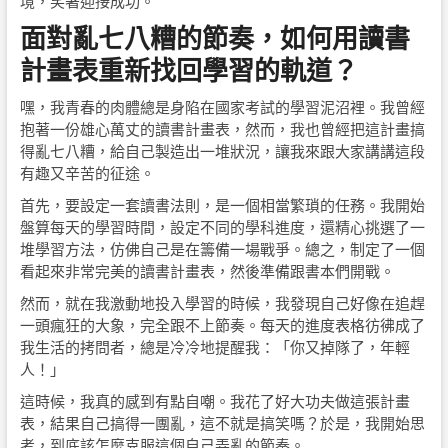
境，笑著迎接成功。
面對亂七八糟的節奏，如何用讀書
計畫表重新找回學習的軌道？
嘿，我青春的肉體總是身陷在國家考試的學習泥沼裡。我曾經
抱著一份雄心萬丈的讀書計畫表，然而，我也曾經把這計畫搞
得亂七八糟，給自己製造出一堆狀況，讓我來跟大家講講這段
有趣又辛苦的征途。
首先，要設定一套讀書法則，是一個相當繁瑣的任務。我開始
盤算每天的學習時間，設定不同的學科進度，還精心挑選了一
堆學習方法，仿佛自己是在籌備一場戰爭。總之，制定了一個
看起來非常完美的讀書計畫表，然後準備跟書本們開戰。
然而，就在我激動地投入學習的時候，我發現自己好像在追趕
一頭瘋狂的大象，完全跟不上節奏。每天的進度表格彷彿成了
我生活的拷問者，總是冷冷地提醒我：「你又掉隊了，年輕
人！」
這時候，我真的感到有點自嘲。我花了好大功夫做這張計畫
表，結果自己搞得一團亂，這不就是搞笑嗎？於是，我開始思
考，到底該怎麼克服這個自己弄亂的節奏。