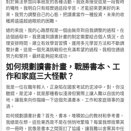
對於無法參加同事朋友的各種活動，我逐漸接受這是一段暫時
的犧牲。我明白只有經歷過這段辛苦，才能迎來更美好的未
來。我努力調整自己的心態，把讀書當作一種投資，未來的收
穫將遠遠超過眼前的困難。
總的來說，我的心路歷程是一個由無奈到自我調整的過程。在
這個過程中，我意識到讀書計畫的制定需要結合個人情況，合
理安排時間、建立有效學習習慣、運用多元學習方法和不斷調
整計畫。這是一個充滿挑戰但也充滿希望的過程，我相信通過
努力和堅持，最終能夠迎來成功。
如何規劃讀書計畫，戰勝書本、工
作和家庭三大怪獸？
我是一位在職年輕人，正身陷在國家考試的泥淖中。對，你沒
聽錯，是泥淖，就是那種看似淺滑但實際上讓人難以自拔的境
地。讓我來向你描繪一下這個充滿書本、工作和家庭瑣事的漩
渦。
如何規劃讀書計畫？首先，書本。堆積如山的教材和參考書，
我總是在想，這些東西是不是在悄悄地繁殖？每當我想捨棄其
中一冊時，就像是書本之間簽訂了協議，讓我難以舍棄其中任