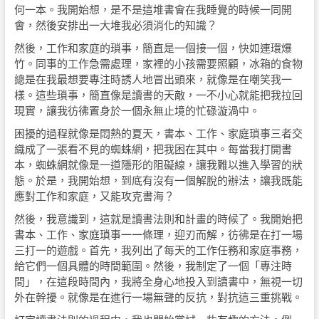
何一本。我開始想，是不是這堆書會在我睡覺的時候一同開
會，然後安排出一大堆我必須消化的知識？
然後，工作和家庭的瑣事，簡直是一個接一個，快如連環爆
竹。同事的工作急需處理，家裡的小孩需要照顧，冰箱的食物
總是在我最想要專注時誘人地冒出頭來，就像是在嘲笑我一
樣。這些瑣事，簡直像是讀書的天敵，一不小心就能把我拉回
現實，讓我彷彿置身於一個永無止境的忙碌漩渦中。
困擾的過程就像是悶熱的夏天，書本、工作、家庭瑣事三者交
織成了一張看不見的蜘蛛網，把我困在其中。每當我打開書
本，蜘蛛網就像是一道隱形的阻礙線，讓我難以進入學習的狀
態。於是，我開始想，到底有沒有一個解脫的辦法，讓我既能
應對工作和家庭，又能攻克書海？
然後，我意識到，這就是讀書法則和計畫的時候了。我開始把
書本、工作、家庭瑣事一一條理，迎刃而解，彷彿是在打一場
三打一的遊戲。首先，我列出了每天的工作任務和家庭事務，
給它們一個具體的時間範圍。然後，我制定了一個「專注時
間」，在這段時間內，我將全身心地投入到讀書中，無視一切
外在幹擾。就像是在進行一場無聲的反抗，對抗這三重挑戰。