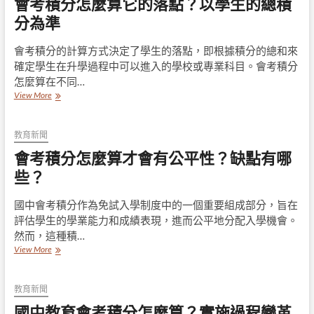
會考積分怎麼算它的落點？以學生的總積
分
分
怎
怎
分為準
麼
麼
算
算：
會考積分的計算方式決定了學生的落點，即根據積分的總和來
的
了
方
確定學生在升學過程中可以進入的學校或專業科目。會考積分
解
式
評
怎麼算在不同…
分
會
View More
等
考
級、
積
最
分
教育新聞
低
怎
會考積分怎麼算才會有公平性？缺點有哪
答
麼
對
算
些？
題
它
數
的
國中會考積分作為免試入學制度中的一個重要組成部分，旨在
和
落
PR
評估學生的學業能力和成績表現，進而公平地分配入學機會。
點？
值
以
然而，這種積…
學
會
View More
生
考
的
積
總
分
教育新聞
積
怎
國中教育會考積分怎麼算？實施過程變革
分
麼