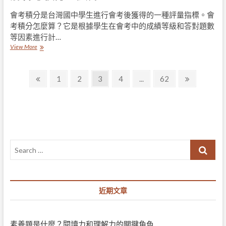
怎
會考積分是台灣國中學生進行會考後獲得的一種評量指標。會
麼
考積分怎麼算？它是根據學生在會考中的成績等級和答對題數
算？
評
等因素進行計…
分
解
View More
表
析
現
台
影
文
灣
Previous
Page
Page
Page
Page
Page
Next
1
2
3
4
...
62
響
國
page
page
章
未
中
來
會
導
考
積
覽
分
計
Search
算
方
…
法：
深
入
近期文章
了
解
會
考
素養題是什麼？閱讀力和理解力的關鍵角色