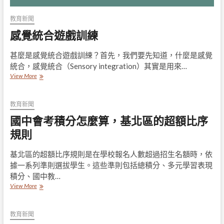
整
體
教育新聞
成
感覺統合遊戲訓練
長
甚麼是感覺統合遊戲訓練？首先，我們要先知道，什麼是感覺
統合，感覺統合（Sensory integration）其實是用來…
感
View More
覺
統
合
教育新聞
遊
國中會考積分怎麼算，基北區的超額比序
戲
訓
規則
練
基北區的超額比序規則是在學校報名人數超過招生名額時，依
據一系列準則選拔學生。這些準則包括總積分、多元學習表現
積分、國中教…
國
View More
中
會
考
教育新聞
積