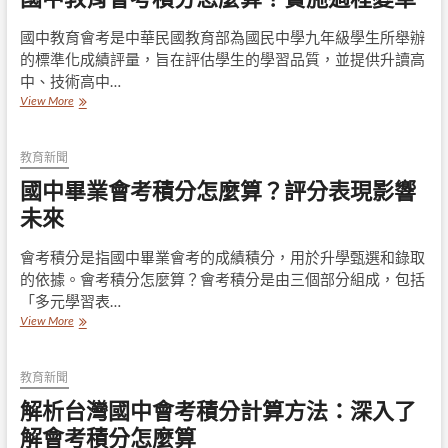
為
算
準
才
國中教育會考是中華民國教育部為國民中學九年級學生所舉辦
會
的標準化成績評量，旨在評估學生的學習品質，並提供升讀高
有
中、技術高中…
公
國
View More
平
中
性？
教
缺
育
教育新聞
點
會
有
國中畢業會考積分怎麼算？評分表現影響
考
哪
積
未來
些？
分
怎
會考積分是指國中畢業會考的成績積分，用於升學甄選和錄取
麼
的依據。會考積分怎麼算？會考積分是由三個部分組成，包括
算？
實
「多元學習表…
施
國
View More
過
中
程
畢
變
業
教育新聞
革
會
解析台灣國中會考積分計算方法：深入了
考
積
解會考積分怎麼算
分