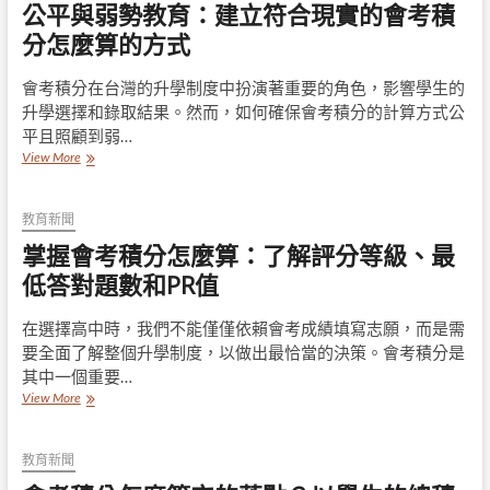
公平與弱勢教育：建立符合現實的會考積
分
怎
分怎麼算的方式
麼
算，
會考積分在台灣的升學制度中扮演著重要的角色，影響學生的
基
升學選擇和錄取結果。然而，如何確保會考積分的計算方式公
北
區
平且照顧到弱…
的
公
View More
超
平
額
與
比
弱
教育新聞
序
勢
掌握會考積分怎麼算：了解評分等級、最
規
教
則
育：
低答對題數和PR值
建
立
在選擇高中時，我們不能僅僅依賴會考成績填寫志願，而是需
符
要全面了解整個升學制度，以做出最恰當的決策。會考積分是
合
現
其中一個重要…
實
掌
View More
的
握
會
會
考
考
教育新聞
積
積