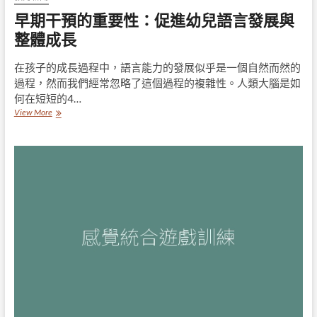
早期干預的重要性：促進幼兒語言發展與
整體成長
在孩子的成長過程中，語言能力的發展似乎是一個自然而然的
過程，然而我們經常忽略了這個過程的複雜性。人類大腦是如
何在短短的4…
早
View More
期
干
預
的
重
要
性：
促
進
幼
兒
語
言
發
展
與