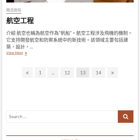
職涯啟程
航空工程
介紹 航空也稱為航空作為“帆船”。航空工程涉及飛機的機制。
它支持開發航空和防禦系統中的新技術。該領域主要包括建
築，設計，…
航
View More
空
工
文
程
Previous
Page
Page
Page
Page
Next
1
...
12
13
14
page
page
章
導
覽
Search
…