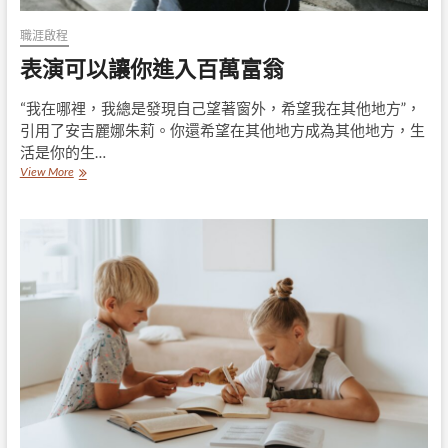
職涯啟程
表演可以讓你進入百萬富翁
“我在哪裡，我總是發現自己望著窗外，希望我在其他地方”，
引用了安吉麗娜朱莉。你還希望在其他地方成為其他地方，生
活是你的生…
表
View More
演
可
以
讓
你
進
入
百
萬
富
翁